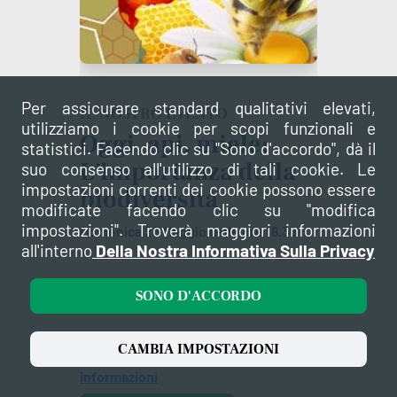
Per assicurare standard qualitativi elevati,
IL NOSTRO EVENTO
utilizziamo i cookie per scopi funzionali e
Oggi, api, miele:
statistici. Facendo clic su "Sono d'accordo", dà il
L'importanza della
suo consenso all'utilizzo di tali cookie. Le
impostazioni correnti dei cookie possono essere
biodiversità
modificate facendo clic su "modifica
impostazioni". Troverà maggiori informazioni
Domenica 23 Maggio dalle ore 18.30
all'interno
Della Nostra Informativa Sulla Privacy
Oggi, api, miele: l'importanza della
SONO D'ACCORDO
biodiversità!
CAMBIA IMPOSTAZIONI
Vi aspettiamo presso il
... più
informazioni